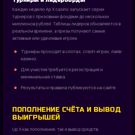
Турниры и лидерборды
Каждую неделю Ap X casino запускает серии
турниров с призовыми фондами до нескольких
миллионов рублей. Таблицы лидеров обновляются в
реальном времени, а призы получают самые
активные или удачливые игроки.
Турниры проходят в слотах, crash-играх, лайв-
казино.
Для участия требуется регистрация и
минимальная ставка.
Результаты и правила публикуются на сайте.
ПОПОЛНЕНИЕ СЧЁТА И ВЫВОД
ВЫИГРЫШЕЙ
Up X как пополнение, так и вывод средств,