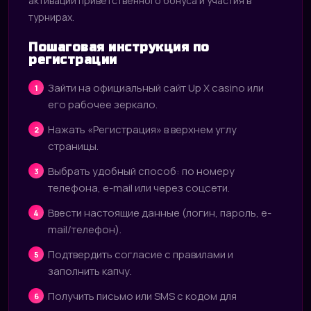
активации приветственного бонуса и участия в
турнирах.
Пошаговая инструкция по
регистрации
Зайти на официальный сайт Up X casino или
его рабочее зеркало.
Нажать «Регистрация» в верхнем углу
страницы.
Выбрать удобный способ: по номеру
телефона, e-mail или через соцсети.
Ввести настоящие данные (логин, пароль, e-
mail/телефон).
Подтвердить согласие с правилами и
заполнить капчу.
Получить письмо или SMS с кодом для