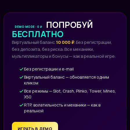
ПОПРОБУЙ
DEMO MODE · 0 ₽
БЕСПЛАТНО
Виртуальный баланс
10 000 ₽
. Без регистрации,
без депозита, без риска. Все механики,
мультипликаторы и бонусы — как в реальной игре.
Без регистрации и e-mail
Виртуальный баланс — обновляется одним
кликом
Все режимы — Slot, Crash, Plinko, Tower, Mines,
X50
RTP, волатильность и механики — как в
реальной
ИГРАТЬ В ДЕМО