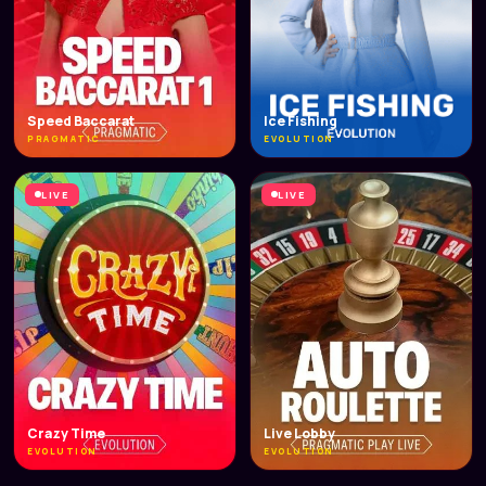
Speed Baccarat
Ice Fishing
PRAGMATIC
EVOLUTION
LIVE
LIVE
Crazy Time
Live Lobby
EVOLUTION
EVOLUTION