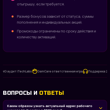
отыгрышу, если требуется.
Размер бонусов зависит от статуса, суммы
пополнения и индивидуальных акций.
Промокоды ограничены по сроку действия и
количеству активаций.
аудит iTechLabs
GamCare ответственная игра
Поддержка 24/7
ВОПРОСЫ И
ОТВЕТЫ
Каким образом узнать актуальный адрес рабочего