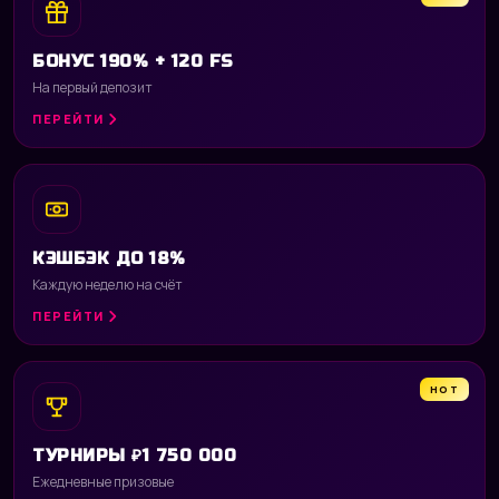
БОНУС 190% + 120 FS
На первый депозит
ПЕРЕЙТИ
КЭШБЭК ДО 18%
Каждую неделю на счёт
ПЕРЕЙТИ
HOT
ТУРНИРЫ ₽1 750 000
Ежедневные призовые