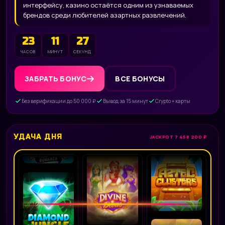
интерфейсу, казино остаётся одним из узнаваемых
брендов среди любителей азартных развлечений.
23
11
24
ЧАСОВ
МИНУТ
СЕКУНД
ЗАБРАТЬ БОНУС
ВСЕ БОНУСЫ
Без верификации до 50 000 ₽
Вывод за 15 минут
Crypto + карты
УДАЧА ДНЯ
JACKPOT 7 458 200 ₽