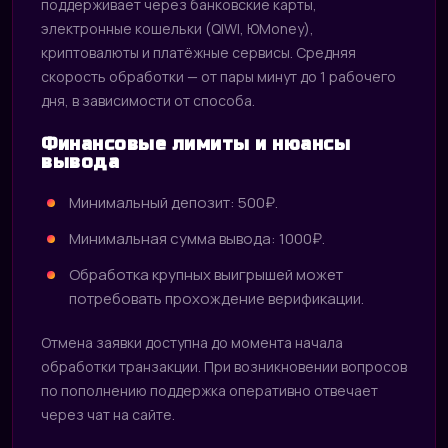
поддерживает через банковские карты,
электронные кошельки (QIWI, ЮMoney),
криптовалюты и платёжные сервисы. Средняя
скорость обработки — от пары минут до 1 рабочего
дня, в зависимости от способа.
Финансовые лимиты и нюансы
вывода
Минимальный депозит: 500₽.
Минимальная сумма вывода: 1000₽.
Обработка крупных выигрышей может
потребовать прохождение верификации.
Отмена заявки доступна до момента начала
обработки транзакции. При возникновении вопросов
по пополнению поддержка оперативно отвечает
через чат на сайте.